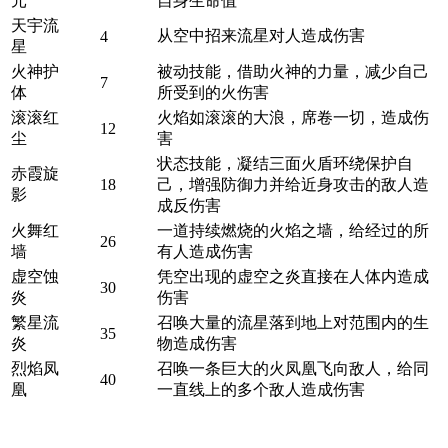
元
自身生命值
天宇流
从空中招来流星对人造成伤害
4
星
火神护
被动技能，借助火神的力量，减少自己
7
体
所受到的火伤害
滚滚红
火焰如滚滚的大浪，席卷一切，造成伤
12
尘
害
状态技能，凝结三面火盾环绕保护自
赤霞旋
18
己，增强防御力并给近身攻击的敌人造
影
成反伤害
火舞红
一道持续燃烧的火焰之墙，给经过的所
26
墙
有人造成伤害
虚空蚀
凭空出现的虚空之炎直接在人体内造成
30
炎
伤害
繁星流
召唤大量的流星落到地上对范围内的生
35
炎
物造成伤害
烈焰凤
召唤一条巨大的火凤凰飞向敌人，给同
40
凰
一直线上的多个敌人造成伤害