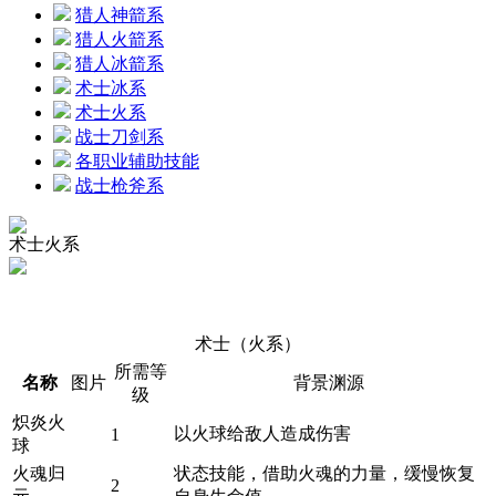
猎人神箭系
猎人火箭系
猎人冰箭系
术士冰系
术士火系
战士刀剑系
各职业辅助技能
战士枪斧系
术士火系
术士（火系）
所需等
名称
图片
背景渊源
级
炽炎火
以火球给敌人造成伤害
1
球
火魂归
状态技能，借助火魂的力量，缓慢恢复
2